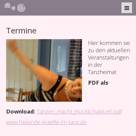
Termine
Hier kommen sie
zu den aktuellen
Veranstaltungen
in der
Tanzheimat
PDF als
Download:
Tanzen_macht_glücklichaktuell.pdf
www.heilende-kraefte-im-tanz.de