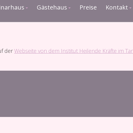
inarhaus
Gästehaus
Preise
Kontakt
uf der
Webseite von dem Institut Heilende Kräfte im Ta