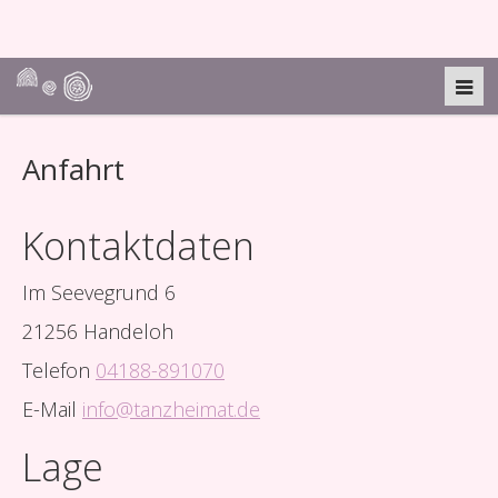
Anfahrt
Kontaktdaten
Im Seevegrund 6
21256 Handeloh
Telefon
04188-891070
E-Mail
info@tanzheimat.de
Lage